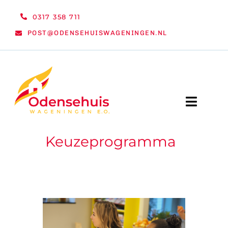
Ga
0317 358 711
naar
POST@ODENSEHUISWAGENINGEN.NL
inhoud
Toggle
Naviga
Keuzeprogramma
WELKOM
NIEUWS
ACTIVITEITEN
ORGANISATIE