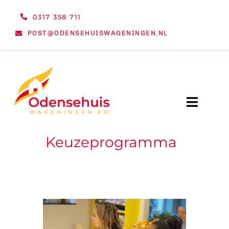
Ga
0317 358 711
naar
POST@ODENSEHUISWAGENINGEN.NL
inhoud
Toggle
Naviga
Keuzeprogramma
WELKOM
NIEUWS
ACTIVITEITEN
ORGANISATIE