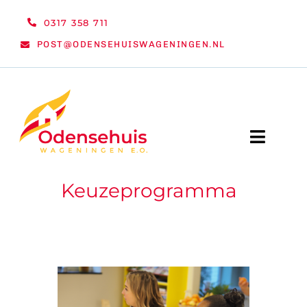
Ga
0317 358 711
naar
POST@ODENSEHUISWAGENINGEN.NL
inhoud
Toggle
Naviga
Keuzeprogramma
WELKOM
NIEUWS
ACTIVITEITEN
ORGANISATIE