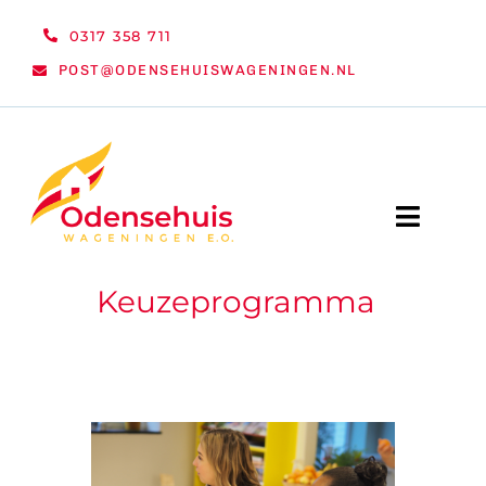
Ga
0317 358 711
naar
POST@ODENSEHUISWAGENINGEN.NL
inhoud
Toggle
Naviga
Keuzeprogramma
WELKOM
NIEUWS
ACTIVITEITEN
ORGANISATIE