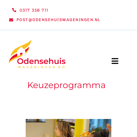
Ga
0317 358 711
naar
POST@ODENSEHUISWAGENINGEN.NL
inhoud
Toggle
Naviga
Keuzeprogramma
WELKOM
NIEUWS
ACTIVITEITEN
ORGANISATIE