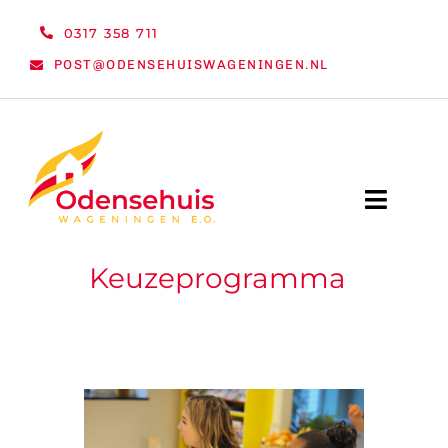
Ga
0317 358 711
naar
POST@ODENSEHUISWAGENINGEN.NL
inhoud
Toggle
Naviga
Keuzeprogramma
WELKOM
NIEUWS
ACTIVITEITEN
ORGANISATIE