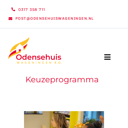
Ga
0317 358 711
naar
POST@ODENSEHUISWAGENINGEN.NL
inhoud
Toggle
Naviga
Keuzeprogramma
WELKOM
NIEUWS
ACTIVITEITEN
ORGANISATIE