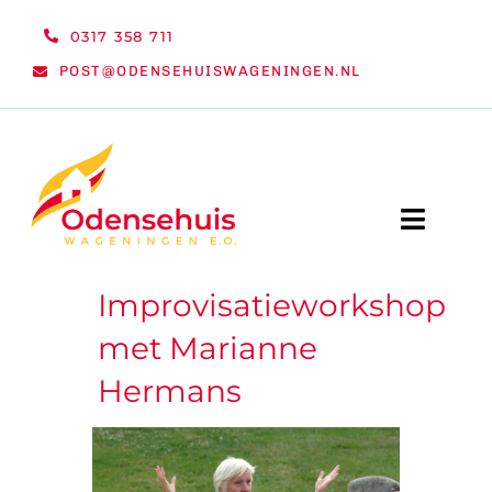
Ga
0317 358 711
naar
POST@ODENSEHUISWAGENINGEN.NL
inhoud
Toggle
Naviga
Improvisatieworkshop
WELKOM
met Marianne
NIEUWS
Hermans
ACTIVITEITEN
ORGANISATIE