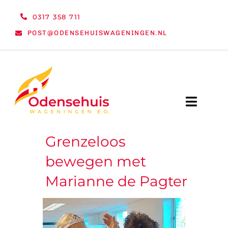
Ga
0317 358 711
naar
POST@ODENSEHUISWAGENINGEN.NL
inhoud
Toggle
Naviga
Grenzeloos
WELKOM
bewegen met
NIEUWS
Marianne de Pagter
ACTIVITEITEN
ORGANISATIE