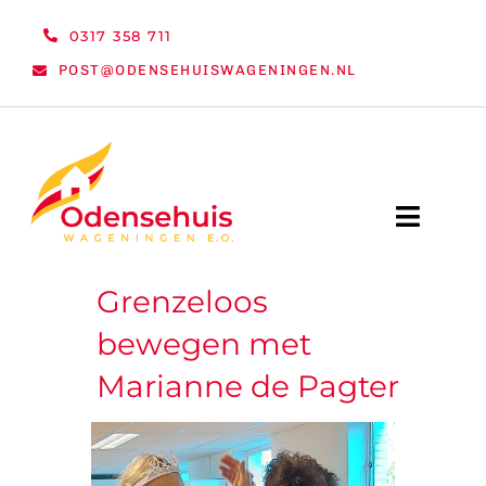
Ga
0317 358 711
naar
POST@ODENSEHUISWAGENINGEN.NL
inhoud
Toggle
Naviga
Grenzeloos
WELKOM
bewegen met
NIEUWS
Marianne de Pagter
ACTIVITEITEN
ORGANISATIE