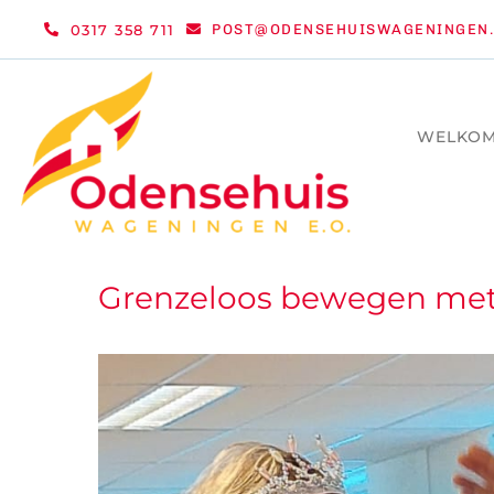
Ga
0317 358 711
POST@ODENSEHUISWAGENINGEN.
naar
inhoud
WELKO
Grenzeloos bewegen met