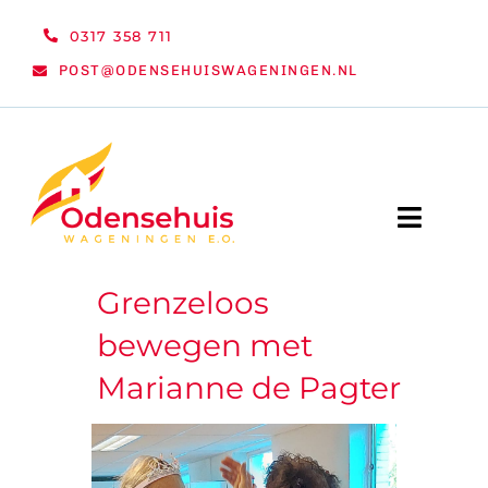
Ga
0317 358 711
naar
POST@ODENSEHUISWAGENINGEN.NL
inhoud
Toggle
Naviga
Grenzeloos
WELKOM
bewegen met
NIEUWS
Marianne de Pagter
ACTIVITEITEN
ORGANISATIE