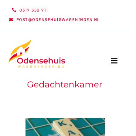
Ga
0317 358 711
naar
POST@ODENSEHUISWAGENINGEN.NL
inhoud
Toggle
Naviga
Gedachtenkamer
WELKOM
NIEUWS
ACTIVITEITEN
ORGANISATIE