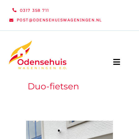
Ga
0317 358 711
naar
POST@ODENSEHUISWAGENINGEN.NL
inhoud
Toggle
Naviga
Duo-fietsen
WELKOM
NIEUWS
ACTIVITEITEN
ORGANISATIE