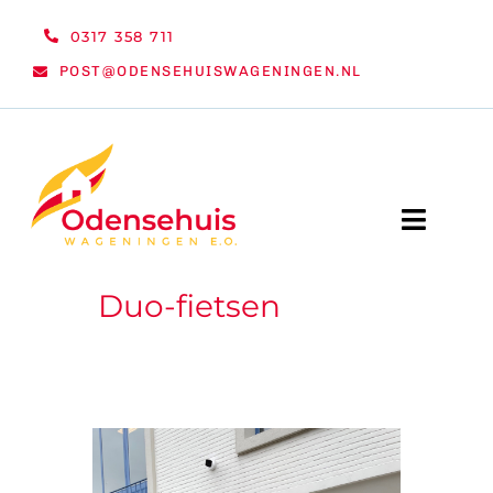
Ga
0317 358 711
naar
POST@ODENSEHUISWAGENINGEN.NL
inhoud
Toggle
Naviga
Duo-fietsen
WELKOM
NIEUWS
ACTIVITEITEN
ORGANISATIE