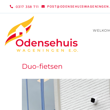
Ga
0317 358 711
POST@ODENSEHUISWAGENINGEN.
naar
inhoud
WELKO
Duo-fietsen