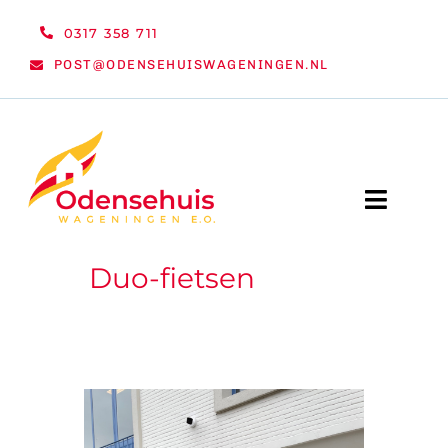
Ga
0317 358 711
naar
POST@ODENSEHUISWAGENINGEN.NL
inhoud
Toggle
Naviga
Duo-fietsen
WELKOM
NIEUWS
ACTIVITEITEN
ORGANISATIE