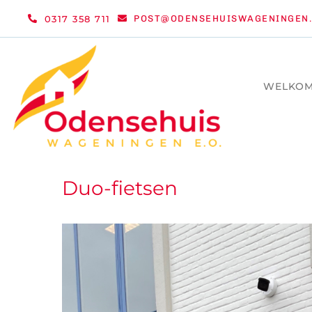
Ga
0317 358 711
POST@ODENSEHUISWAGENINGEN.
naar
inhoud
WELKO
Duo-fietsen