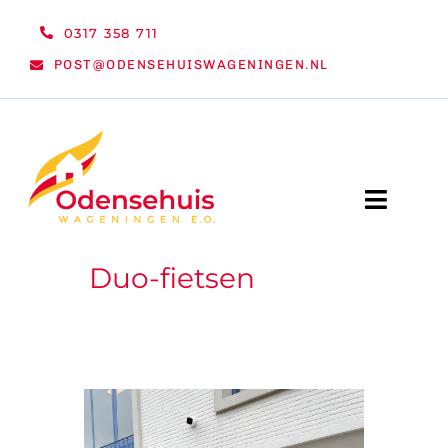
Ga
0317 358 711
naar
POST@ODENSEHUISWAGENINGEN.NL
inhoud
Toggle
Naviga
Duo-fietsen
WELKOM
NIEUWS
ACTIVITEITEN
ORGANISATIE