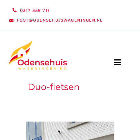
Ga
0317 358 711
naar
POST@ODENSEHUISWAGENINGEN.NL
inhoud
Toggle
Naviga
Duo-fietsen
WELKOM
NIEUWS
ACTIVITEITEN
ORGANISATIE