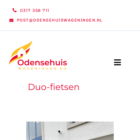
Ga
0317 358 711
naar
POST@ODENSEHUISWAGENINGEN.NL
inhoud
Toggle
Naviga
Duo-fietsen
WELKOM
NIEUWS
ACTIVITEITEN
ORGANISATIE