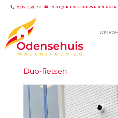
Ga
0317 358 711
POST@ODENSEHUISWAGENINGEN.
naar
inhoud
WELKO
Duo-fietsen