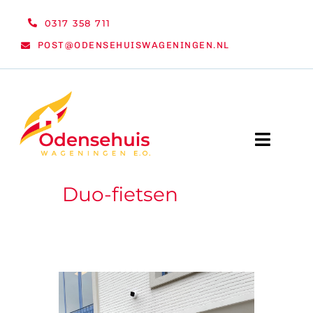
Ga
0317 358 711
naar
POST@ODENSEHUISWAGENINGEN.NL
inhoud
Toggle
Naviga
Duo-fietsen
WELKOM
NIEUWS
ACTIVITEITEN
ORGANISATIE