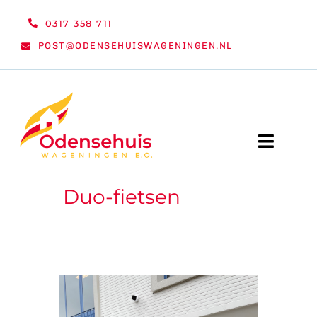
Ga
0317 358 711
naar
POST@ODENSEHUISWAGENINGEN.NL
inhoud
Toggle
Naviga
Duo-fietsen
WELKOM
NIEUWS
ACTIVITEITEN
ORGANISATIE