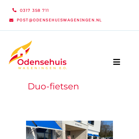
Ga
0317 358 711
naar
POST@ODENSEHUISWAGENINGEN.NL
inhoud
Toggle
Naviga
Duo-fietsen
WELKOM
NIEUWS
ACTIVITEITEN
ORGANISATIE