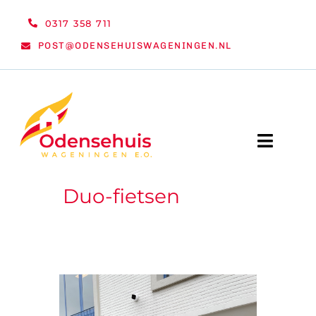
Ga
0317 358 711
naar
POST@ODENSEHUISWAGENINGEN.NL
inhoud
Toggle
Naviga
Duo-fietsen
WELKOM
NIEUWS
ACTIVITEITEN
ORGANISATIE