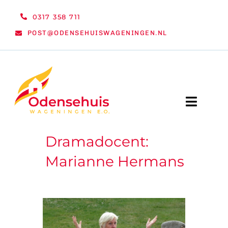
Ga
0317 358 711
naar
POST@ODENSEHUISWAGENINGEN.NL
inhoud
Toggle
Naviga
Dramadocent:
WELKOM
Marianne Hermans
NIEUWS
ACTIVITEITEN
ORGANISATIE