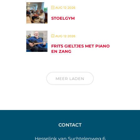
AUG 12 2026
STOELGYM
AUG 12 2026
FRITS GIELTJES MET PIANO
EN ZANG
MEER LADEN
CONTACT
Hesselink van Suchtelenweg 6