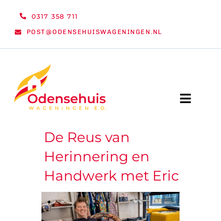
Ga
0317 358 711
naar
POST@ODENSEHUISWAGENINGEN.NL
inhoud
Toggle
Naviga
De Reus van
WELKOM
Herinnering en
NIEUWS
Handwerk met Eric
ACTIVITEITEN
ORGANISATIE