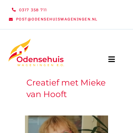
Ga
0317 358 711
naar
POST@ODENSEHUISWAGENINGEN.NL
inhoud
Toggle
Naviga
Creatief met Mieke
WELKOM
van Hooft
NIEUWS
ACTIVITEITEN
ORGANISATIE