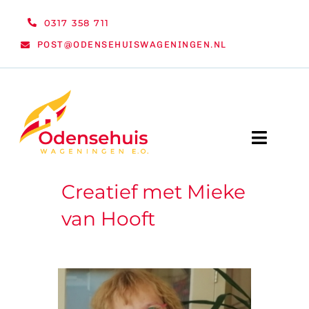
Ga
0317 358 711
naar
POST@ODENSEHUISWAGENINGEN.NL
inhoud
Toggle
Naviga
Creatief met Mieke
WELKOM
van Hooft
NIEUWS
ACTIVITEITEN
ORGANISATIE