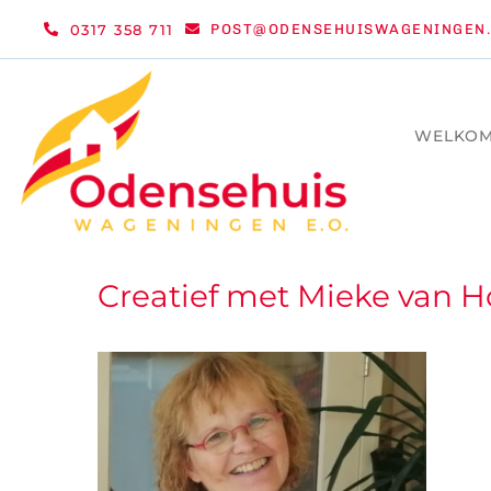
Ga
0317 358 711
POST@ODENSEHUISWAGENINGEN.
naar
inhoud
WELKO
Creatief met Mieke van H