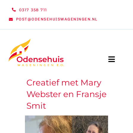
Ga
0317 358 711
naar
POST@ODENSEHUISWAGENINGEN.NL
inhoud
Toggle
Naviga
Creatief met Mary
WELKOM
Webster en Fransje
NIEUWS
Smit
ACTIVITEITEN
ORGANISATIE