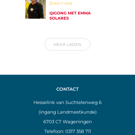
AUG 11 2026
QIGONG MET EMMA
SOLARES
MEER LADEN
CONTACT
Hesselink van Suchtelenweg 6
(ingang Landmeetkunde)
6703 CT Wageningen
Telefoon:
0317 358 711