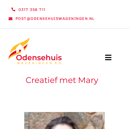
Ga
0317 358 711
naar
POST@ODENSEHUISWAGENINGEN.NL
inhoud
Toggle
Naviga
Creatief met Mary
WELKOM
NIEUWS
ACTIVITEITEN
ORGANISATIE