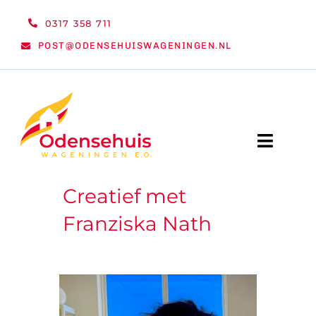
Ga
0317 358 711
naar
POST@ODENSEHUISWAGENINGEN.NL
inhoud
Toggle
Naviga
Creatief met
WELKOM
Franziska Nath
NIEUWS
ACTIVITEITEN
ORGANISATIE