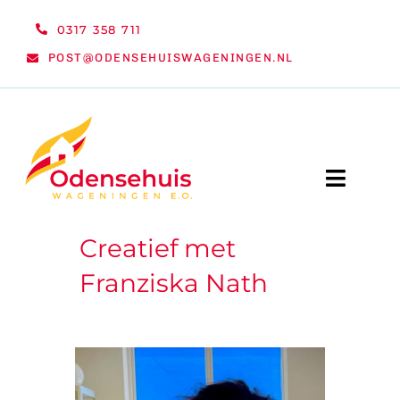
Ga
0317 358 711
naar
POST@ODENSEHUISWAGENINGEN.NL
inhoud
Toggle
Naviga
Creatief met
WELKOM
Franziska Nath
NIEUWS
ACTIVITEITEN
ORGANISATIE