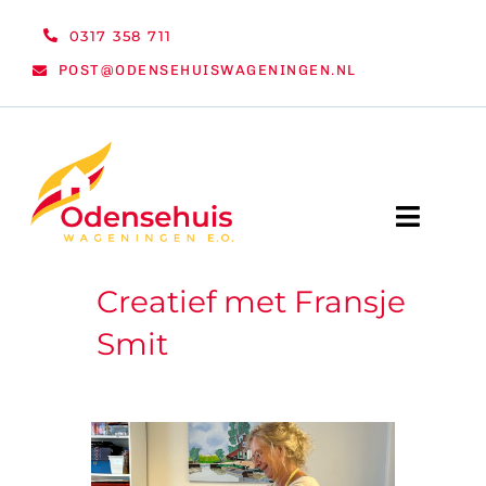
Ga
0317 358 711
naar
POST@ODENSEHUISWAGENINGEN.NL
inhoud
Toggle
Naviga
Creatief met Fransje
WELKOM
Smit
NIEUWS
ACTIVITEITEN
ORGANISATIE