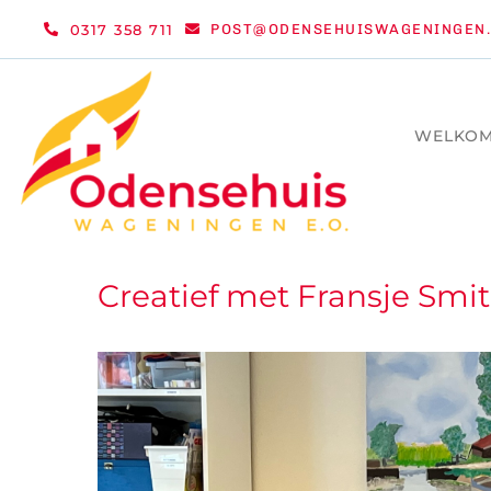
Ga
0317 358 711
POST@ODENSEHUISWAGENINGEN.
naar
inhoud
WELKO
Creatief met Fransje Smit