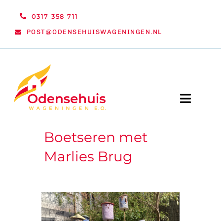
Ga
0317 358 711
naar
POST@ODENSEHUISWAGENINGEN.NL
inhoud
Toggle
Naviga
Boetseren met
WELKOM
Marlies Brug
NIEUWS
ACTIVITEITEN
ORGANISATIE