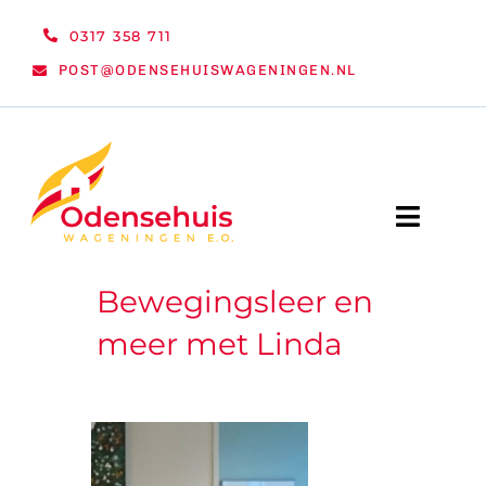
Ga
0317 358 711
naar
POST@ODENSEHUISWAGENINGEN.NL
inhoud
Toggle
Naviga
Bewegingsleer en
WELKOM
meer met Linda
NIEUWS
ACTIVITEITEN
ORGANISATIE