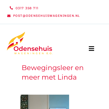
Ga
0317 358 711
naar
POST@ODENSEHUISWAGENINGEN.NL
inhoud
Toggle
Naviga
Bewegingsleer en
WELKOM
meer met Linda
NIEUWS
ACTIVITEITEN
ORGANISATIE