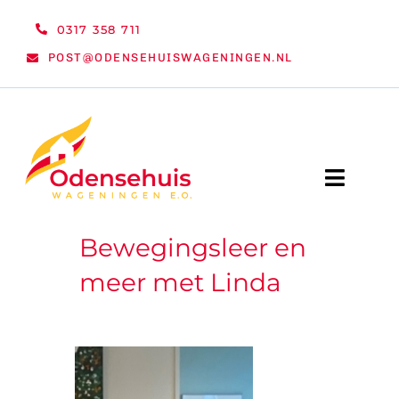
Ga
0317 358 711
naar
POST@ODENSEHUISWAGENINGEN.NL
inhoud
Toggle
Naviga
Bewegingsleer en
WELKOM
meer met Linda
NIEUWS
ACTIVITEITEN
ORGANISATIE