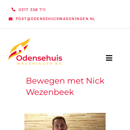
Ga
0317 358 711
naar
POST@ODENSEHUISWAGENINGEN.NL
inhoud
Toggle
Naviga
Bewegen met Nick
WELKOM
Wezenbeek
NIEUWS
ACTIVITEITEN
ORGANISATIE