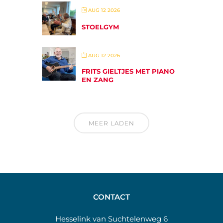
AUG 12 2026
STOELGYM
AUG 12 2026
FRITS GIELTJES MET PIANO
EN ZANG
MEER LADEN
CONTACT
Hesselink van Suchtelenweg 6