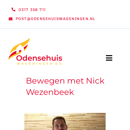
Ga
0317 358 711
naar
POST@ODENSEHUISWAGENINGEN.NL
inhoud
Toggle
Naviga
Bewegen met Nick
WELKOM
Wezenbeek
NIEUWS
ACTIVITEITEN
ORGANISATIE