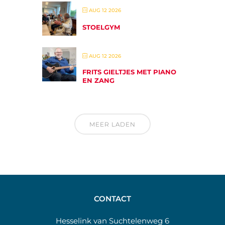
AUG 12 2026
STOELGYM
AUG 12 2026
FRITS GIELTJES MET PIANO
EN ZANG
MEER LADEN
CONTACT
Hesselink van Suchtelenweg 6