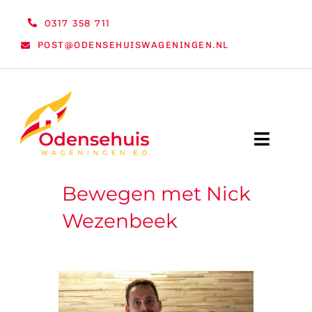
Ga
0317 358 711
naar
POST@ODENSEHUISWAGENINGEN.NL
inhoud
Toggle
Naviga
Bewegen met Nick
WELKOM
Wezenbeek
NIEUWS
ACTIVITEITEN
ORGANISATIE