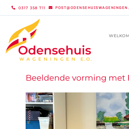
Ga
0317 358 711
POST@ODENSEHUISWAGENINGEN.
naar
inhoud
WELKO
Beeldende vorming met F