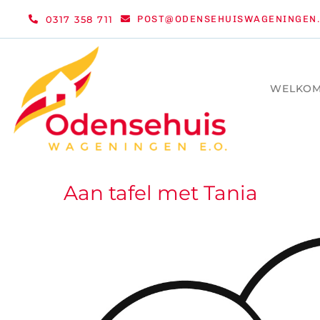
Ga
0317 358 711
POST@ODENSEHUISWAGENINGEN.
naar
inhoud
WELKO
Aan tafel met Tania