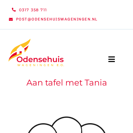
Ga
0317 358 711
naar
POST@ODENSEHUISWAGENINGEN.NL
inhoud
Toggle
Naviga
Aan tafel met Tania
WELKOM
NIEUWS
ACTIVITEITEN
ORGANISATIE