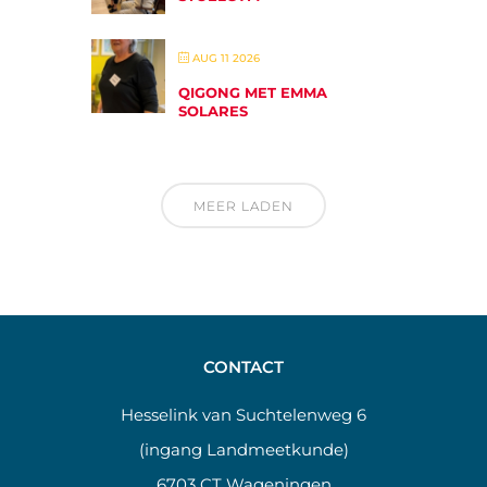
AUG 11 2026
QIGONG MET EMMA
SOLARES
MEER LADEN
CONTACT
Hesselink van Suchtelenweg 6
(ingang Landmeetkunde)
6703 CT Wageningen