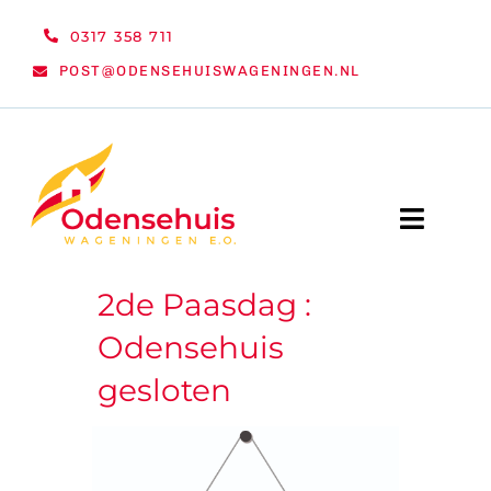
Ga
0317 358 711
naar
POST@ODENSEHUISWAGENINGEN.NL
inhoud
Toggle
Naviga
2de Paasdag :
WELKOM
Odensehuis
NIEUWS
gesloten
ACTIVITEITEN
ORGANISATIE